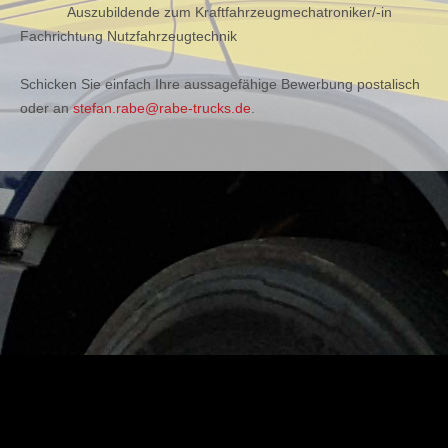
Auszubildende zum Kraftfahrzeugmechatroniker/-in
Fachrichtung Nutzfahrzeugtechnik
Schicken Sie einfach Ihre aussagefähige Bewerbung postalisch
oder an
stefan.rabe@rabe-trucks.de
.