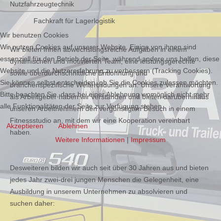
Nutzfahrzeugtechnik
Fachkraft für Lagerlogistik
Wir benutzen Cookies
Wir nutzen Cookies auf unserer Website. Einige von ihnen sind
Wir bieten Ihnen abwechslungsreiche Aufgaben in einem
essenziell für den Betrieb der Seite, während andere uns helfen, diese
dynamischen und motivierten Team, eine leistungsgerechte
Website und die Nutzererfahrung zu verbessern (Tracking Cookies).
sowie überdurchschnittliche Entlohnung und
Sie können selbst entscheiden, ob Sie die Cookies zulassen möchten.
branchenspezifische Weiterbildungen an. Unsere Verantwortung
Bitte beachten Sie, dass bei einer Ablehnung womöglich nicht mehr
als Arbeitgeber haben wir verstanden und bieten darüberhinaus
alle Funktionalitäten der Seite zur Verfügung stehen.
unseren Arbeitnehmern den vergünstigten Besuch in einem
Fitnessstudio an, mit dem wir eine Kooperation vereinbart
Akzeptieren
Ablehnen
haben.
Weitere Informationen
|
Impressum
Desweiteren bilden wir auch seit über 30 Jahren aus und bieten
jedes Jahr zwei-drei jungen Menschen die Gelegenheit, eine
Ausbildung in unserem Unternehmen zu absolvieren und
suchen daher: