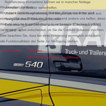
Nutzfahrzeug-Kompetenz können wir in mancher Notlage
Wir benutzen Cookies
schneller und flexibler weiterhelfen.
Wir nutzen Cookies auf unserer Website. Einige von ihnen sind
Unser 4-Achs-Bergefahrzeug mit Bergewinde kann Sie auch aus
essenziell für den Betrieb der Seite, während andere uns helfen, diese
"festgefahrenen" Situationen befreien.
Website und die Nutzererfahrung zu verbessern (Tracking Cookies).
Erreichbar sind wir 24h über unsere zentrale Rufnummer (0531)
Sie können selbst entscheiden, ob Sie die Cookies zulassen möchten.
31 39 2 - 0.
Bitte beachten Sie, dass bei einer Ablehnung womöglich nicht mehr
alle Funktionalitäten der Seite zur Verfügung stehen.
Akzeptieren
Ablehnen
Weitere Informationen
|
Impressum